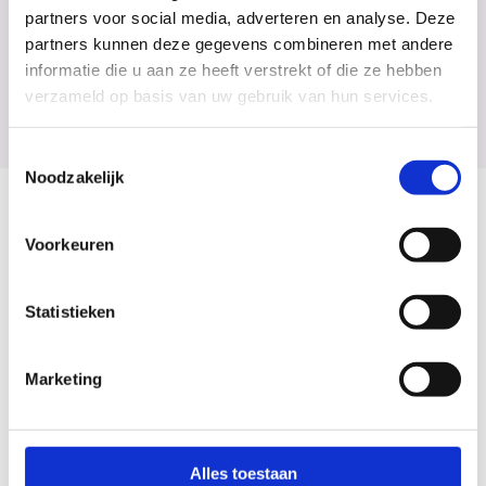
Stedelijk Dalton College Alkmaar
partners voor social media, adverteren en analyse. Deze
partners kunnen deze gegevens combineren met andere
Arubastraat 4, 1825 PV Alkmaar
informatie die u aan ze heeft verstrekt of die ze hebben
Tel: 072 562 5000
verzameld op basis van uw gebruik van hun services.
Mail: info@daltonalkmaar.nl
Toestemmingsselectie
Noodzakelijk
Voorkeuren
Statistieken
Marketing
Alles toestaan