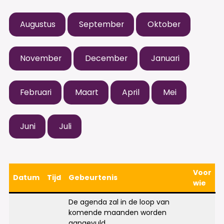
Augustus
September
Oktober
November
December
Januari
Februari
Maart
April
Mei
Juni
Juli
Voor
Datum
Tijd
Gebeurtenis
wie
De agenda zal in de loop van
komende maanden worden
aangevuld