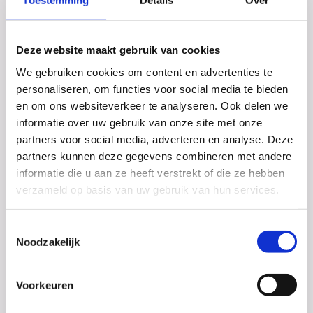
Toestemming
Details
Over
Deze website maakt gebruik van cookies
Team NL Moves – 3e en 1e plaats!
We gebruiken cookies om content en advertenties te
Vrijdag 5 juni was een dag om nooit te vergeten! Met
personaliseren, om functies voor social media te bieden
maar liefst twee Streetdance teams reisden we met
en om ons websiteverkeer te analyseren. Ook delen we
het Stedelijk Dalton College Alkmaar af naar...
informatie over uw gebruik van onze site met onze
partners voor social media, adverteren en analyse. Deze
partners kunnen deze gegevens combineren met andere
informatie die u aan ze heeft verstrekt of die ze hebben
verzameld op basis van uw gebruik van hun services.
Toestemmingsselectie
Noodzakelijk
Voorkeuren