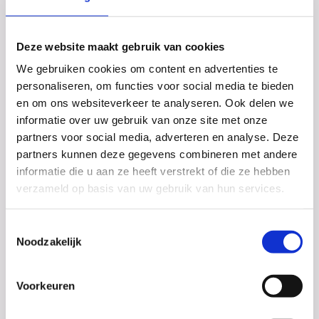
Deze website maakt gebruik van cookies
Examens!
We gebruiken cookies om content en advertenties te
De eerste twee dagen van het CSE zijn inmiddels
personaliseren, om functies voor social media te bieden
voorbij. Het Dalton College wenst al haar
en om ons websiteverkeer te analyseren. Ook delen we
examenleerlingen voor alle komende examens succes!
informatie over uw gebruik van onze site met onze
partners voor social media, adverteren en analyse. Deze
partners kunnen deze gegevens combineren met andere
informatie die u aan ze heeft verstrekt of die ze hebben
verzameld op basis van uw gebruik van hun services.
Toestemmingsselectie
Noodzakelijk
Voorkeuren