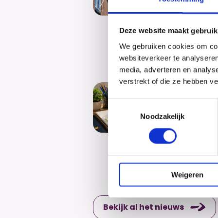
examenlee
feliciteren
zijn gesl
Deze website maakt gebruik
Na jaren...
We gebruiken cookies om cont
websiteverkeer te analyseren
media, adverteren en analys
verstrekt of die ze hebben v
Exame
Toestemmingsselectie
De eerste
Noodzakelijk
zijn inmidd
College w
examenlee
examens 
Weigeren
Bekijk al het nieuws