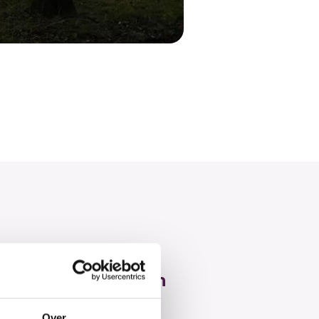
am NL Moves – 3e en
plaats!
Over