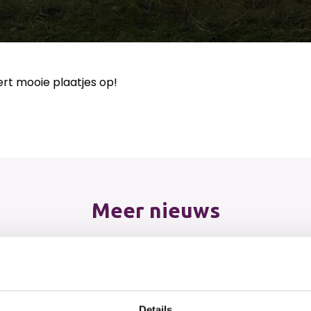
vert mooie plaatjes op!
Meer nieuws
gd!
Te
1e 
iciteert alle geslaagde
Details