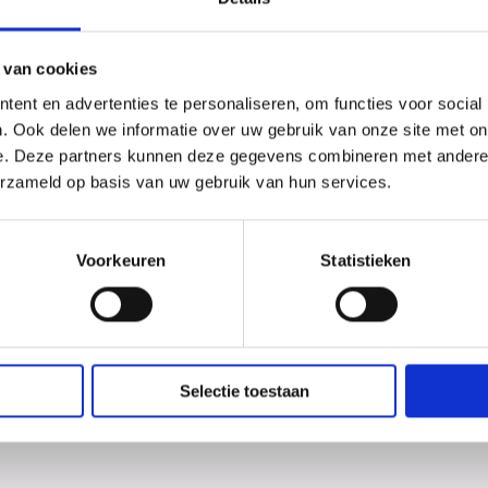
rlingen Met trots
Vrij
 wij al onze leerlingen die
te v
aagd voor hun eindexamen.
Stre
 van cookies
het 
ent en advertenties te personaliseren, om functies voor social
af na
. Ook delen we informatie over uw gebruik van onze site met on
e. Deze partners kunnen deze gegevens combineren met andere i
erzameld op basis van uw gebruik van hun services.
ns!
De
 twee dagen van het CSE
De d
Voorkeuren
Statistieken
els voorbij. Het Dalton
boei
enst al haar
stel
rlingen voor alle komende
jaar
succes!
tege
Selectie toestaan