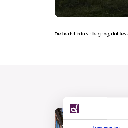
De herfst is in volle gang, dat le
Geslaa
Dalton fel
Toestemming