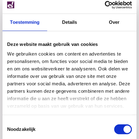
Toestemming
Details
Over
Deze website maakt gebruik van cookies
We gebruiken cookies om content en advertenties te
personaliseren, om functies voor social media te bieden
en om ons websiteverkeer te analyseren. Ook delen we
Examens!
informatie over uw gebruik van onze site met onze
partners voor social media, adverteren en analyse. Deze
De eerste twee dagen van het CSE zijn inmiddels
voorbij. Het Dalton College wenst al haar
partners kunnen deze gegevens combineren met andere
examenleerlingen voor alle komende examens succes!
informatie die u aan ze heeft verstrekt of die ze hebben
verzameld op basis van uw gebruik van hun services.
Toestemmingsselectie
Noodzakelijk