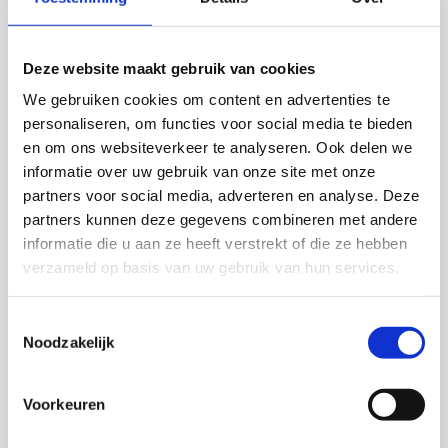
Deze website maakt gebruik van cookies
Examens!
We gebruiken cookies om content en advertenties te
De eerste twee dagen van het CSE zijn inmiddels
personaliseren, om functies voor social media te bieden
voorbij. Het Dalton College wenst al haar
en om ons websiteverkeer te analyseren. Ook delen we
examenleerlingen voor alle komende examens succes!
informatie over uw gebruik van onze site met onze
partners voor social media, adverteren en analyse. Deze
partners kunnen deze gegevens combineren met andere
informatie die u aan ze heeft verstrekt of die ze hebben
verzameld op basis van uw gebruik van hun services.
Toestemmingsselectie
Noodzakelijk
Voorkeuren