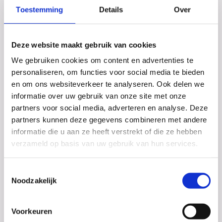
Toestemming
Details
Over
Deze website maakt gebruik van cookies
We gebruiken cookies om content en advertenties te
Examens!
personaliseren, om functies voor social media te bieden
De eerste twee dagen van het CSE zijn inmiddels
en om ons websiteverkeer te analyseren. Ook delen we
voorbij. Het Dalton College wenst al haar
informatie over uw gebruik van onze site met onze
examenleerlingen voor alle komende examens succes!
partners voor social media, adverteren en analyse. Deze
partners kunnen deze gegevens combineren met andere
informatie die u aan ze heeft verstrekt of die ze hebben
verzameld op basis van uw gebruik van hun services.
Toestemmingsselectie
Noodzakelijk
Voorkeuren