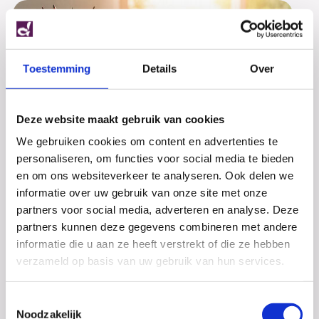
Toestemming
Details
Over
Deze website maakt gebruik van cookies
We gebruiken cookies om content en advertenties te
personaliseren, om functies voor social media te bieden
en om ons websiteverkeer te analyseren. Ook delen we
informatie over uw gebruik van onze site met onze
Examens!
partners voor social media, adverteren en analyse. Deze
partners kunnen deze gegevens combineren met andere
De eerste twee dagen van het CSE zijn inmiddels
voorbij. Het Dalton College wenst al haar
informatie die u aan ze heeft verstrekt of die ze hebben
examenleerlingen voor alle komende examens succes!
verzameld op basis van uw gebruik van hun services.
Toestemmingsselectie
Noodzakelijk