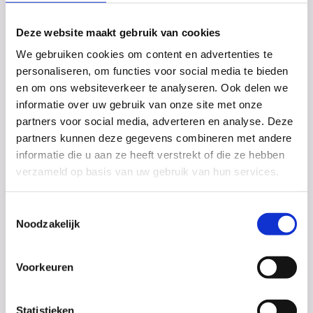
Examens!
Deze website maakt gebruik van cookies
We gebruiken cookies om content en advertenties te
De eerste twee dagen van het CSE zijn inmiddels
voorbij. Het Dalton College wenst al haar
personaliseren, om functies voor social media te bieden
examenleerlingen voor alle komende examens succes!
en om ons websiteverkeer te analyseren. Ook delen we
informatie over uw gebruik van onze site met onze
partners voor social media, adverteren en analyse. Deze
partners kunnen deze gegevens combineren met andere
informatie die u aan ze heeft verstrekt of die ze hebben
verzameld op basis van uw gebruik van hun services.
Toestemmingsselectie
Noodzakelijk
Voorkeuren
Statistieken