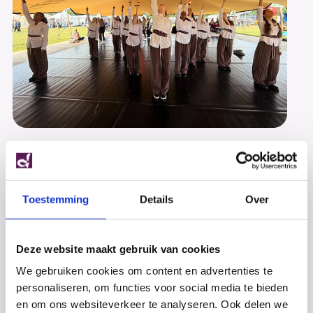
Team NL Moves – 3e en 1e plaats!
Vrijdag 5 juni was een dag om nooit te vergeten! Met
maar liefst twee Streetdance teams reisden we met
het Stedelijk Dalton College Alkmaar af naar...
Toestemming
Details
Over
Deze website maakt gebruik van cookies
We gebruiken cookies om content en advertenties te
personaliseren, om functies voor social media te bieden
en om ons websiteverkeer te analyseren. Ook delen we