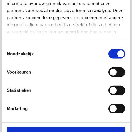
informatie over uw gebruik van onze site met onze
partners voor social media, adverteren en analyse. Deze
partners kunnen deze gegevens combineren met andere
informatie die u aan ze heeft verstrekt of die ze hebben
verzameld op basis van uw gebruik van hun services.
Toestemmingsselectie
Noodzakelijk
Examens!
Voorkeuren
De eerste twee dagen van het CSE zijn inmiddels
voorbij. Het Dalton College wenst al haar
examenleerlingen voor alle komende examens succes!
Statistieken
Marketing