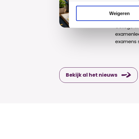
Exame
De eerste
Weigeren
zijn inmidd
College w
examenlee
examens 
Bekijk al het nieuws