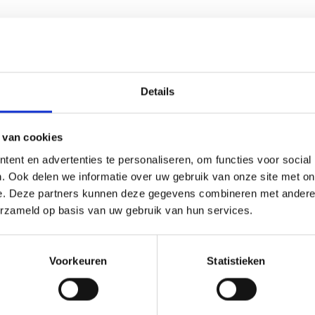
Meer nieuws
Details
 van cookies
gd!
Te
ent en advertenties te personaliseren, om functies voor social
1e 
iciteert alle geslaagde
. Ook delen we informatie over uw gebruik van onze site met on
rlingen Met trots
e. Deze partners kunnen deze gegevens combineren met andere i
Vrij
 wij al onze leerlingen die
erzameld op basis van uw gebruik van hun services.
te v
aagd voor hun eindexamen.
Stre
het 
Voorkeuren
Statistieken
af na