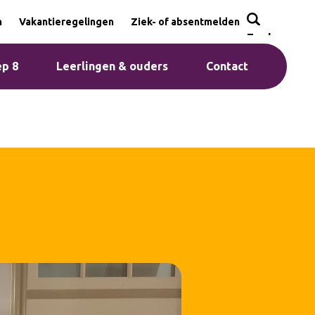
n
Vakantieregelingen
Ziek- of absentmelden
Zoeken
p 8
Leerlingen & ouders
Contact