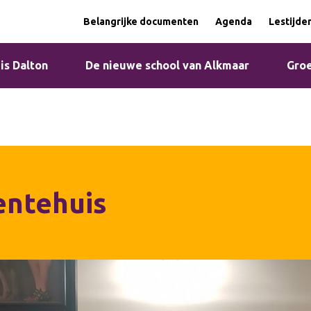
Belangrijke documenten
Agenda
Lestijde
 is Dalton
De nieuwe school van Alkmaar
Groe
entehuis