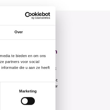
Over
am NL Moves – 3e en
 media te bieden en om ons
plaats!
ze partners voor social
nformatie die u aan ze heeft
dag 5 juni was een dag om nooit
ergeten! Met maar liefst twee
etdance teams reisden we met
Stedelijk Dalton College Alkmaar
Marketing
ar...