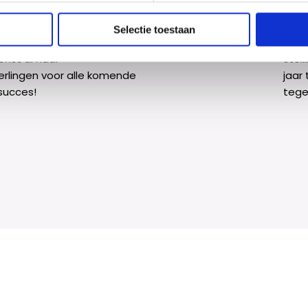
ns!
De
 twee dagen van het CSE
De d
Selectie toestaan
els voorbij. Het Dalton
boei
enst al haar
stel
rlingen voor alle komende
jaar
succes!
tege