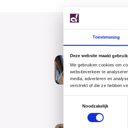
Toestemming
Deze website maakt gebruik
Geslaa
We gebruiken cookies om cont
Dalton fel
websiteverkeer te analyseren
examenlee
media, adverteren en analys
feliciteren
verstrekt of die ze hebben v
zijn gesl
Na jaren...
Toestemmingsselectie
Noodzakelijk