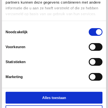
partners kunnen deze gegevens combineren met andere
informatie die u aan ze heeft verstrekt of die ze hebben
verzameld op basis van uw gebruik van hun services.
Toestemmingsselectie
Examens!
Noodzakelijk
De eerste twee dagen van het CSE zijn inmiddels
voorbij. Het Dalton College wenst al haar
examenleerlingen voor alle komende examens succes!
Voorkeuren
Statistieken
Marketing
Alles toestaan