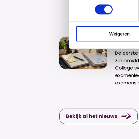
zijn gesl
Na jaren...
Weigeren
Exame
De eerste
zijn inmidd
College w
examenlee
examens 
Bekijk al het nieuws