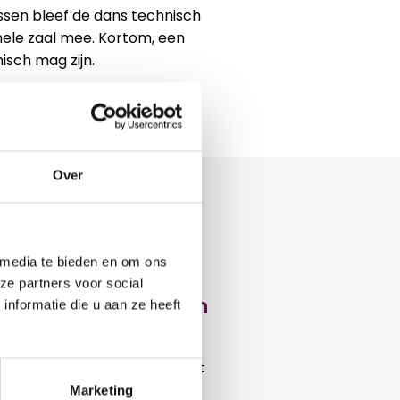
sen bleef de dans technisch
hele zaal mee. Kortom, een
isch mag zijn.
Over
 media te bieden en om ons
ze partners voor social
am NL Moves – 3e en
nformatie die u aan ze heeft
plaats!
dag 5 juni was een dag om nooit
ergeten! Met maar liefst twee
Marketing