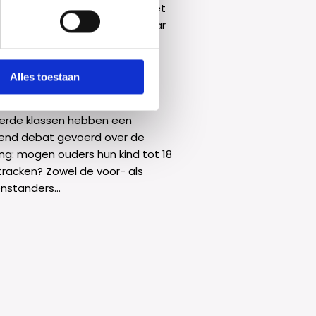
etdance teams reisden we met
Stedelijk Dalton College Alkmaar
ar...
Alles toestaan
bat
erde klassen hebben een
end debat gevoerd over de
ling: mogen ouders hun kind tot 18
 tracken? Zowel de voor- als
nstanders...