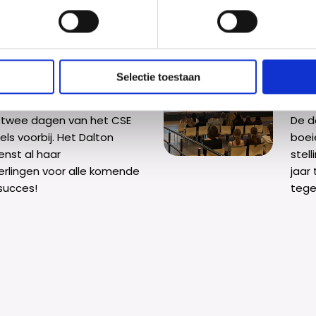
aagd voor hun eindexamen.
Stre
het 
af na
Selectie toestaan
ns!
De
 twee dagen van het CSE
De d
els voorbij. Het Dalton
boei
enst al haar
stel
rlingen voor alle komende
jaar
succes!
tege