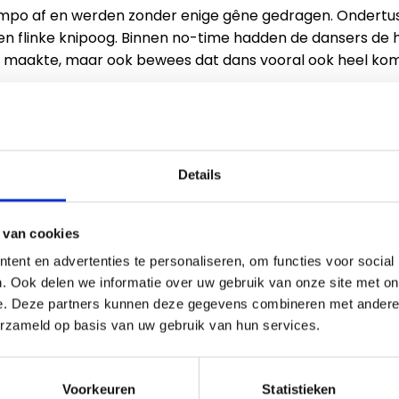
empo af en werden zonder enige gêne gedragen. Ondertus
een flinke knipoog. Binnen no-time hadden de dansers de 
ruk maakte, maar ook bewees dat dans vooral ook heel kom
Details
Meer nieuws
 van cookies
ent en advertenties te personaliseren, om functies voor social
. Ook delen we informatie over uw gebruik van onze site met on
gd!
Te
e. Deze partners kunnen deze gegevens combineren met andere i
erzameld op basis van uw gebruik van hun services.
1e 
iciteert alle geslaagde
rlingen Met trots
Vrij
 wij al onze leerlingen die
te v
Voorkeuren
Statistieken