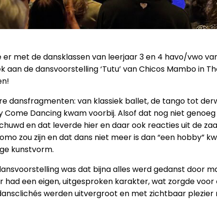
 er met de dansklassen van leerjaar 3 en 4 havo/vwo van 
k aan de dansvoorstelling ‘Tutu’ van Chicos Mambo in Th
en!
re dansfragmenten: van klassiek ballet, de tango tot der
ctly Come Dancing kwam voorbij. Alsof dat nog niet genoe
huwd en dat leverde hier en daar ook reacties uit de zaa
homo zou zijn en dat dans niet meer is dan “een hobby” kw
ige kunstvorm.
ansvoorstelling was dat bijna alles werd gedanst door 
ser had een eigen, uitgesproken karakter, wat zorgde voo
ansclichés werden uitvergroot en met zichtbaar plezier