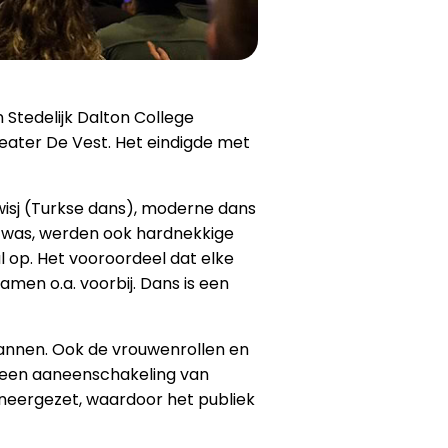
Stedelijk Dalton College
eater De Vest. Het eindigde met
wisj (Turkse dans), moderne dans
g was, werden ook hardnekkige
l op. Het vooroordeel dat elke
amen o.a. voorbij. Dans is een
mannen. Ook de vrouwenrollen en
r een aaneenschakeling van
 neergezet, waardoor het publiek