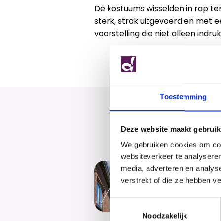
De kostuums wisselden in rap t
sterk, strak uitgevoerd en met 
voorstelling die niet alleen ind
Toestemming
Deze website maakt gebruik
We gebruiken cookies om cont
websiteverkeer te analyseren
Geslaa
media, adverteren en analys
verstrekt of die ze hebben v
Dalton fel
examenlee
Toestemmingsselectie
feliciteren
Noodzakelijk